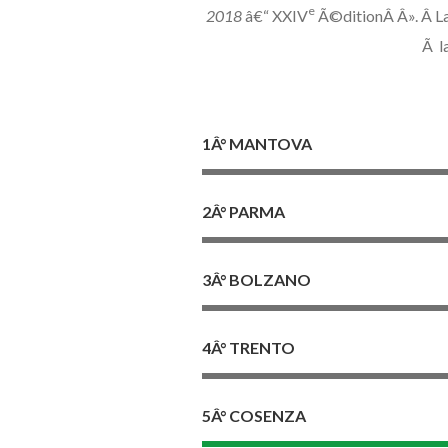
e
2018
â€“ XXIV
Ã©ditionÂ Â». Â La
Ã l
1Â° MANTOVA
2Â° PARMA
3Â° BOLZANO
4Â° TRENTO
5Â° COSENZA