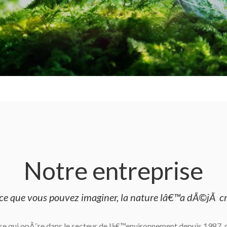
Notre entreprise
ce que vous pouvez imaginer, la nature lâ€™a dÃ©jÃ 
se qui opÃ¨re dans le secteur de lâ€™environnement depuis 1987, 