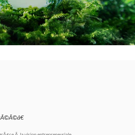
crÃ©Ã©â€
grÃ¢ce Ã la vision entrepreneuriale