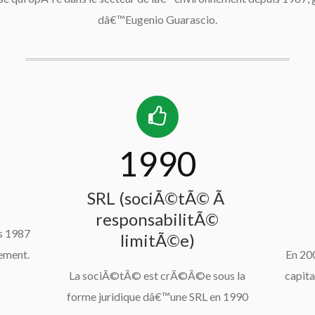
dâ€™Eugenio Guarascio.
1990
SRL (sociÃ©tÃ© Ã
responsabilitÃ©
s 1987
limitÃ©e)
ement.
En 200
La sociÃ©tÃ© est crÃ©Ã©e sous la
capita
forme juridique dâ€™une SRL en 1990