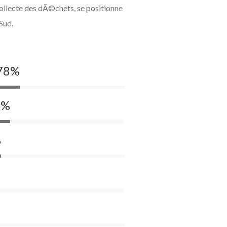
ollecte des dÃ©chets, se positionne
Sud.
78
%
6
%
%