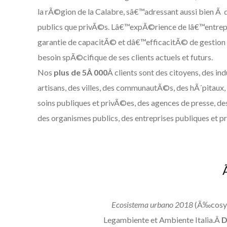
la rÃ©gion de la Calabre, sâ€™adressant aussi bien Ã d
publics que privÃ©s. Lâ€™expÃ©rience de lâ€™entrepr
garantie de capacitÃ© et dâ€™efficacitÃ© de gestion
besoin spÃ©cifique de ses clients actuels et futurs.
Nos
plus de 5Â 000
Â clients sont des citoyens, des ind
artisans, des villes, des communautÃ©s, des hÃ´pitaux,
soins publiques et privÃ©es, des agences de presse, de
des organismes publics, des entreprises publiques et p
Ecosistema urbano 2018
(Ã‰cosyst
Legambiente et Ambiente Italia.Â
D