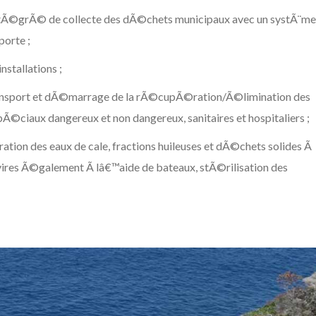
tÃ©grÃ© de collecte des dÃ©chets municipaux avec un systÃ¨me
porte ;
nstallations ;
ransport et dÃ©marrage de la rÃ©cupÃ©ration/Ã©limination des
©ciaux dangereux et non dangereux, sanitaires et hospitaliers ;
on des eaux de cale, fractions huileuses et dÃ©chets solides Ã
ires Ã©galement Ã lâ€™aide de bateaux, stÃ©rilisation des