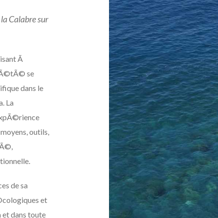
la Calabre sur
visant Ã
ciÃ©tÃ© se
fique dans le
. La
expÃ©rience
moyens, outils,
iÃ©,
ionnelle.
ces de sa
©cologiques et
et dans toute