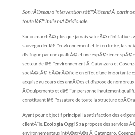
Son rÃ©seau d’intervention sâ€™Ã©tend Ã partir de 
toute lâ€™Italie mÃ©ridionale.
Sur un marchÃ© plus que jamais saturÃ© d’initiatives 
sauvegarder lâ€™environnement et le territoire, la so
distingue par une qualitÃ© et une expÃ©rience spÃ©ci
secteur de lâ€™environnement Ã Catanzaro et Cosenza
sociÃ©tÃ© bÃ©nÃ©ficie en effet d’une importante 
acquise au cours des annÃ©es et dispose de nombreux 
Ã©quipements et dâ€™un personnel hautement qualif
constituant lâ€™ossature de toute la structure opÃ©rat
Ayant pour objectif principal la satisfaction des exigen
clientÃ¨le,
Ecologia Oggi Spa
propose des services Ã
environnementaux intÃ©grÃ©s Ã Catanzaro, Cosenza 