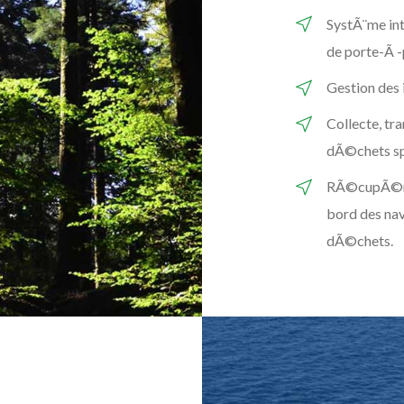
SystÃ¨me in
de porte-Ã -
Gestion des i
Collecte, t
dÃ©chets spÃ
RÃ©cupÃ©rati
bord des nav
dÃ©chets.