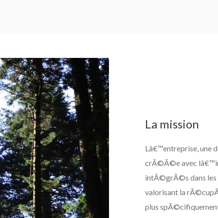
La mission
Lâ€™entreprise, une 
crÃ©Ã©e avec lâ€™int
intÃ©grÃ©s dans les p
valorisant la rÃ©cupÃ
plus spÃ©cifiquement,