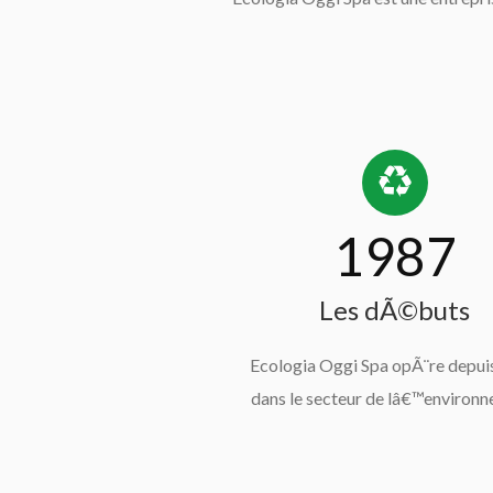
1987
Les dÃ©buts
Ecologia Oggi Spa opÃ¨re depui
dans le secteur de lâ€™environn