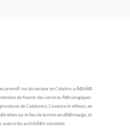
des premiÃ¨res du secteur en Calabre, a Ã©tÃ©
ention de fournir des services Ã©cologiques
rovinces de Catanzaro, Cosenza et ailleurs, en
©ration sur le lieu de la mise en dÃ©charge, et
 exerce les activitÃ©s suivantes