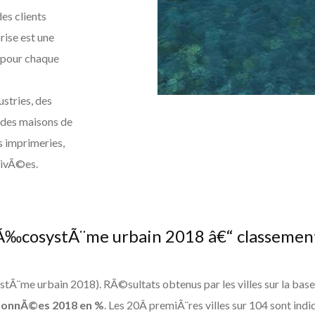
es clients
ise est une
 pour chaque
ustries, des
 des maisons de
s imprimeries,
rivÃ©es.
Ã‰cosystÃ¨me urbain 2018 â€“ classemen
Ã¨me urbain 2018). RÃ©sultats obtenus par les villes sur la bas
onnÃ©es 2018 en %
. Les 20Â premiÃ¨res villes sur 104 sont i