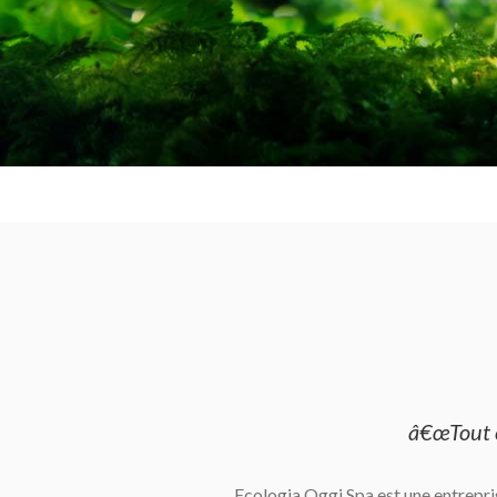
â€œTout 
Ecologia Oggi Spa est une entrepri