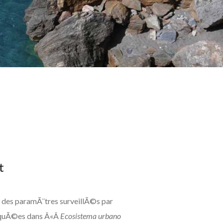
t
e des paramÃ¨tres surveillÃ©s par
ndiquÃ©es dans Â«Â
Ecosistema urbano