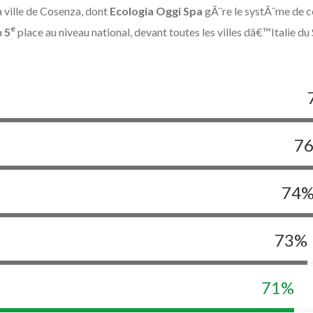
 ville de Cosenza, dont
Ecologia Oggi Spa
gÃ¨re le systÃ¨me de c
e
a
5
place au niveau national, devant toutes les villes dâ€™Italie du 
7
74
73
%
71
%