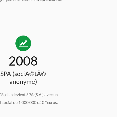
2008
SPA (sociÃ©tÃ©
anonyme)
8, elle devient SPA (S.A.) avec un
l social de 1 000 000 dâ€™euros.