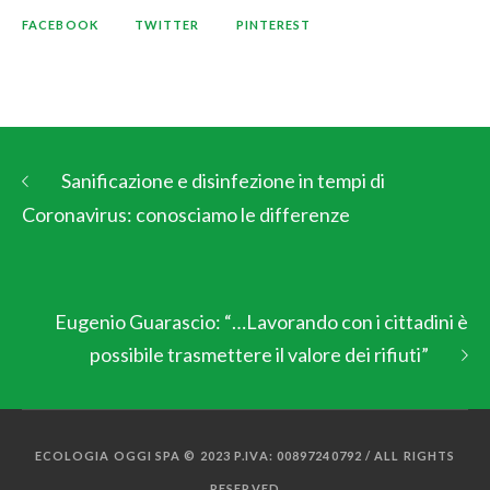
FACEBOOK
TWITTER
PINTEREST
Sanificazione e disinfezione in tempi di
Coronavirus: conosciamo le differenze
Eugenio Guarascio: “…Lavorando con i cittadini è
possibile trasmettere il valore dei rifiuti”
ECOLOGIA OGGI SPA © 2023 P.IVA: 00897240792 / ALL RIGHTS
RESERVED