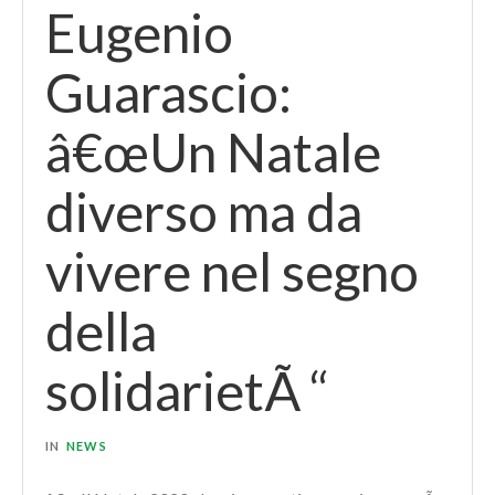
Eugenio
Guarascio:
â€œUn Natale
diverso ma da
vivere nel segno
della
solidarietÃ “
IN
NEWS