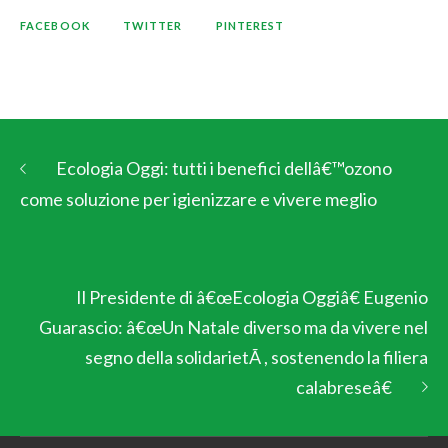
FACEBOOK
TWITTER
PINTEREST
Ecologia Oggi: tutti i benefici dellâ€™ozono
come soluzione per igienizzare e vivere meglio
Il Presidente di â€œEcologia Oggiâ€ Eugenio
Guarascio: â€œUn Natale diverso ma da vivere nel
segno della solidarietÃ , sostenendo la filiera
calabreseâ€