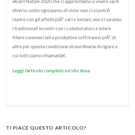
â€œIl Natale 2020 che ci apprestiamo a vivere sarÃ
diverso sotto ogni punto di vista: non ci si potrÃ
riunire con gli affetti piÃ¹ cari e lontani, non ci saranno
i tradizionali incontri con i collaboratori, e intere
filiere commerciali e produttive soffriranno piÃ¹ di
altre per questa condizione straordinaria di rigore a
cui tutti siamo chiamatiâ€.
Leggi l’articolo completo sul sito Ansa
TI PIACE QUESTO ARTICOLO?