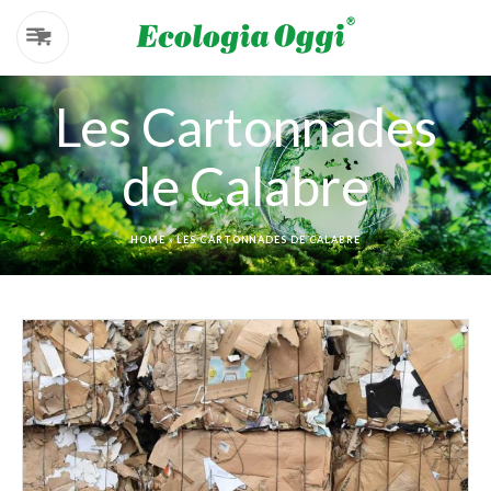
Les Cartonnades
de Calabre
HOME
»
LES CARTONNADES DE CALABRE