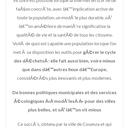
victoire est possible lorsque la ville met en scÃ¨ne de
faÃ§on concrÃ¨te, avec lâ€™implication active de
toute la population, un modÃ¨le plus durable, oÃ¹
lâ€™on amÃ©liore de maniÃ¨re significative la
qualitÃ© de vie et la santÃ© de tous les citoyens.
VoilÃ de quoi est capable une population lorsque l’on
met Ã sa disposition les outils pour
gÃ©rer le cycle
des dÃ©chetsÂ : elle fait aussi bien, voire mieux
que dans dâ€™autres lieux dâ€™Europe
,
considÃ©rÃ©s plus innovants et plus modernes.
De bonnes politiques municipales et des services
Ã©cologiques Â«Â modÃ¨lesÂ Â» pour des villes
plus belles, et oÃ¹ lâ€™on vit mieux
Ce succÃ¨s, obtenu par la ville de Cosenza et qui