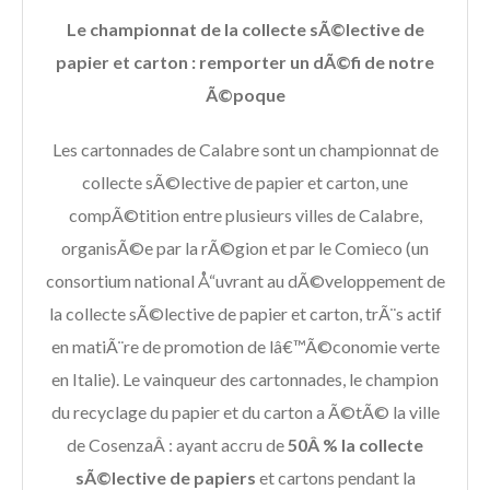
Le championnat de la collecte sÃ©lective de
papier et carton : remporter un dÃ©fi de notre
Ã©poque
Les cartonnades de Calabre sont un championnat de
collecte sÃ©lective de papier et carton, une
compÃ©tition entre plusieurs villes de Calabre,
organisÃ©e par la rÃ©gion et par le Comieco (un
consortium national Å“uvrant au dÃ©veloppement de
la collecte sÃ©lective de papier et carton, trÃ¨s actif
en matiÃ¨re de promotion de lâ€™Ã©conomie verte
en Italie). Le vainqueur des cartonnades, le champion
du recyclage du papier et du carton a Ã©tÃ© la ville
de CosenzaÂ : ayant accru de
50Â % la collecte
sÃ©lective de papiers
et cartons pendant la