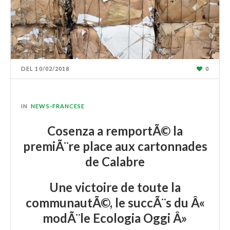
DEL
10/02/2018
0
IN
NEWS-FRANCESE
Cosenza a remportÃ© la
premiÃ¨re place aux cartonnades
de Calabre
Une victoire de toute la
communautÃ©, le succÃ¨s du Â«
modÃ¨le Ecologia Oggi Â»