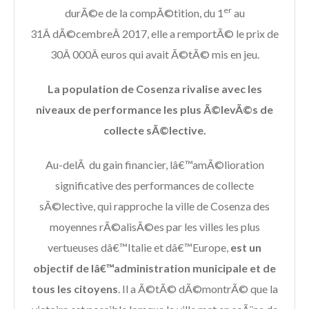
er
durÃ©e de la compÃ©tition, du 1
au
31Â dÃ©cembreÂ 2017, elle a remportÃ© le prix de
30Â 000Â euros qui avait Ã©tÃ© mis en jeu.
La population de Cosenza rivalise avec les
niveaux de performance les plus Ã©levÃ©s de
collecte sÃ©lective.
Au-delÃ du gain financier, lâ€™amÃ©lioration
significative des performances de collecte
sÃ©lective, qui rapproche la ville de Cosenza des
moyennes rÃ©alisÃ©es par les villes les plus
vertueuses dâ€™Italie et dâ€™Europe,
est un
objectif de lâ€™administration municipale et de
tous les citoyens
. Il a Ã©tÃ© dÃ©montrÃ© que la