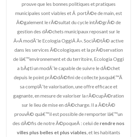
prouve que les bonnes politiques et pratiques
municipales sont viables et Ã portÃ©e de main, est
Ã©galement le rÃ©sultat du cycle intÃ©grÃ© de
gestion des dÃ©chets municipaux reposant sur le
Â«Â modÃ¨le Ecologia OggiÂ Â». SociÃ©tÃ© active
dans les services Ã©cologiques et la prÃ©servation
de lâ€™environnement et du territoire, Ecologia Oggi
a bÃ¢ti un modÃ¨le capable de suivre le dÃ©chet
depuis le point prÃ©dÃ©fini de collecte jusquâ€™Ã
sa complÃ¨te valorisation, une offre efficace et
gagnante, en mesure de valoriser la rÃ©cupÃ©ration
sur le lieu de mise en dÃ©charge. Il a Ã©tÃ©
prouvÃ© quâ€™il est possible de remporter lâ€™un
des dÃ©fis de notre Ã©poqueÂ : celui de
rendre nos
villes plus belles et plus viables
, et les habitants