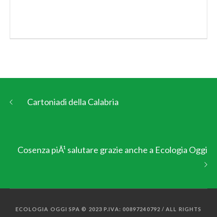
Cartoniadi della Calabria
Cosenza piÃ¹ salutare grazie anche a Ecologia Oggi
ECOLOGIA OGGI SPA © 2023 P.IVA: 00897240792 / ALL RIGHTS