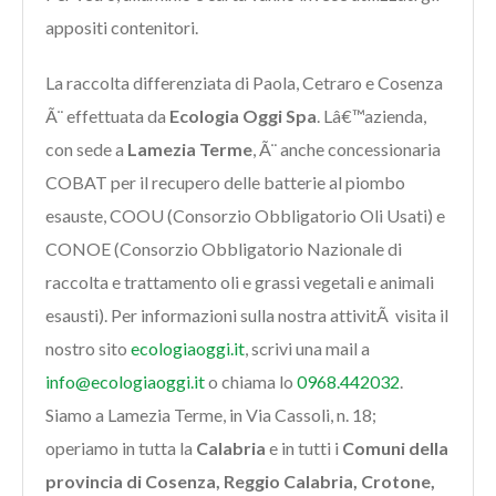
appositi contenitori.
La raccolta differenziata di Paola, Cetraro e Cosenza
Ã¨ effettuata da
Ecologia Oggi Spa
. Lâ€™azienda,
con sede a
Lamezia Terme
, Ã¨ anche concessionaria
COBAT per il recupero delle batterie al piombo
esauste, COOU (Consorzio Obbligatorio Oli Usati) e
CONOE (Consorzio Obbligatorio Nazionale di
raccolta e trattamento oli e grassi vegetali e animali
esausti). Per informazioni sulla nostra attivitÃ visita il
nostro sito
ecologiaoggi.it
, scrivi una mail a
info@ecologiaoggi.it
o chiama lo
0968.442032
.
Siamo a Lamezia Terme, in Via Cassoli, n. 18;
operiamo in tutta la
Calabria
e in tutti i
Comuni della
provincia di Cosenza, Reggio Calabria, Crotone,