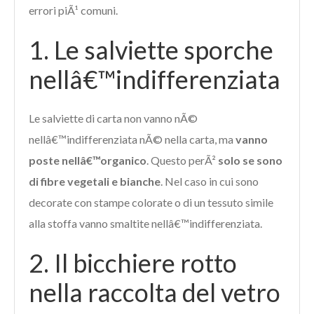
errori piÃ¹ comuni.
1. Le salviette sporche
nellâ€™indifferenziata
Le salviette di carta non vanno nÃ©
nellâ€™indifferenziata nÃ© nella carta, ma
vanno
poste nellâ€™organico
. Questo perÃ²
solo se sono
di fibre vegetali e bianche
. Nel caso in cui sono
decorate con stampe colorate o di un tessuto simile
alla stoffa vanno smaltite nellâ€™indifferenziata.
2. Il bicchiere rotto
nella raccolta del vetro