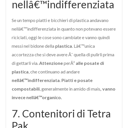
nellâ€™indifferenziata
Se un tempo piatti e bicchieri di plastica andavano
nellâ€™indifferenziata in quanto non potevano essere
riciclati, oggi le cose sono cambiate e vanno quindi
messi nel bidone della
plastica
. Lâ€™unica
accortezza che si deve avere Ã¨ quella di pulirli prima
di gettarli via.
Attenzione
perÃ²
alle posate di
plastica
, che continuano ad andare
nellâ€™indifferenziata
.
Piatti e posate
compostabili
, generalmente in amido di mais
, vanno
invece nellâ€™organico.
7. Contenitori di Tetra
Pak