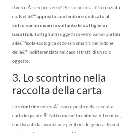
Il vetro Ã¨ sempre vetro? Per la raccolta differenziata
no.
Nellâ€™apposito contenitore dedicato al
vetro vanno inserite soltanto le bottiglie e i
barattoli
. Tutti gli altri oggetti di vetro vanno portati
allâ€™isola ecologica di zona o smaltiti nel bidone
dellâ€™indifferenziata nel caso si tratti di un solo
oggetto.
3. Lo scontrino nella
raccolta della carta
Lo
scontrino
non puÃ² essere posto nella raccolta
carta in quanto
Ã¨ fatto da carta chimica o termica
,
che durante la lavorazione per il riciclo genera diversi