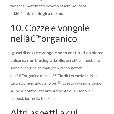
tabaccai. Altrimenti devono essere
portate
allâ€™isola ecologica di zona
.
10. Cozze e vongole
nellâ€™organico
I gusci di cozze e vongole sono costituiti da pietra
calcarea non biodegradabile,
perciÃ², nonostante
siano di origine animale, non vanno gettati
nellâ€™organico ma nellâ€™
indifferenziata
. Non
tutti i Comuni adottano perÃ² questa divisione, quindi
Ã¨ bene controllare attentamente quali sono le
disposizioni nella tua zona.
Altri aspetti a cui