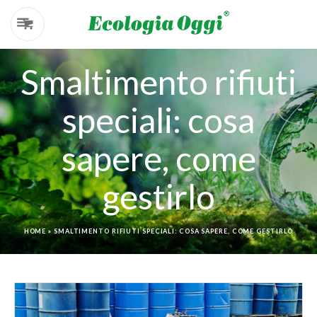
Smaltimento rifiuti
speciali: cosa
sapere, come
gestirlo
HOME
»
SMALTIMENTO RIFIUTI SPECIALI: COSA SAPERE, COME GESTIRLO